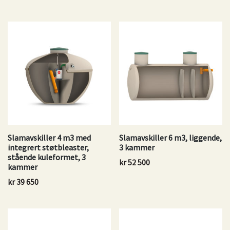
Slamavskiller 4 m3 med
Slamavskiller 6 m3, liggende,
integrert støtbleaster,
3 kammer
stående kuleformet, 3
kr
52 500
kammer
kr
39 650