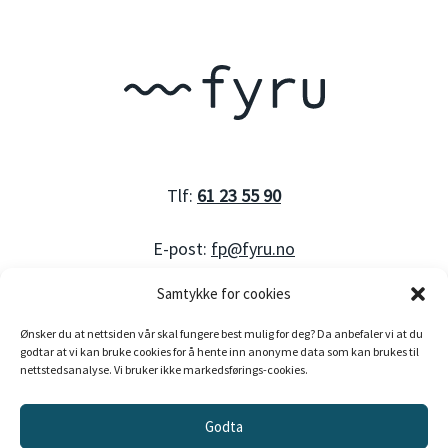
Tlf:
61 23 55 90
E-post:
fp@fyru.no
Samtykke for cookies
Ønsker du at nettsiden vår skal fungere best mulig for deg? Da anbefaler vi at du
Org. nummer: 983 530 176
godtar at vi kan bruke cookies for å hente inn anonyme data som kan brukes til
nettstedsanalyse. Vi bruker ikke markedsførings-cookies.
Godta