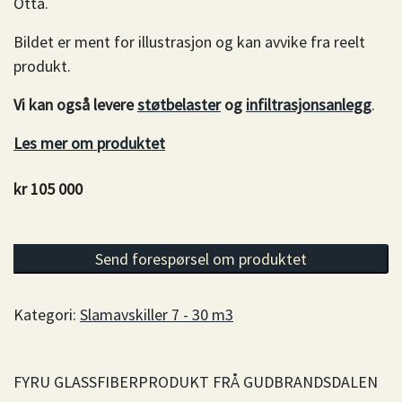
Otta.
Bildet er ment for illustrasjon og kan avvike fra reelt
produkt.
Vi kan også levere
støtbelaster
og
infiltrasjonsanlegg
.
Les mer om produktet
kr
105 000
Slamavskiller 16,5 m3, 3 kammer, liggende antall
Send forespørsel om produktet
Kategori:
Slamavskiller 7 - 30 m3
FYRU GLASSFIBERPRODUKT FRÅ GUDBRANDSDALEN