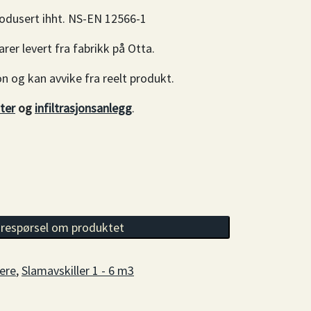
produsert ihht. NS-EN 12566-1
rer levert fra fabrikk på Otta.
on og kan avvike fra reelt produkt.
ter
og
infiltrasjonsanlegg
.
e, 2 kammer antall
respørsel om produktet
lere
,
Slamavskiller 1 - 6 m3