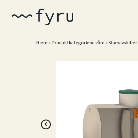
Hopp til hovedinnhold
Hjem
»
Produktkategoriene våre
»
Slamavskiller