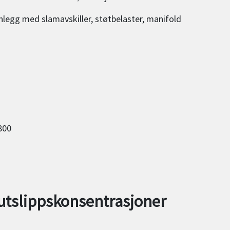
legg med slamavskiller, støtbelaster, manifold
800
utslippskonsentrasjoner