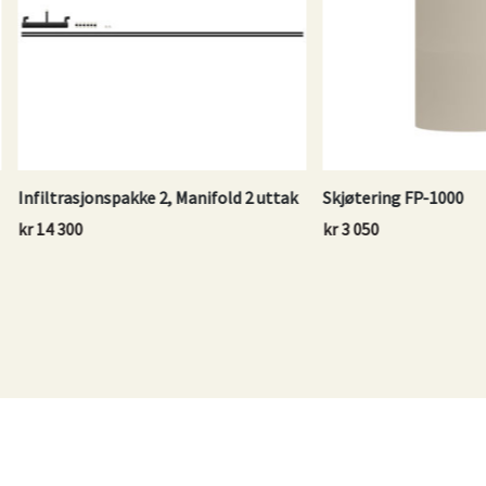
asjonspakke 2, Manifold 2 uttak
Skjøtering FP-1000
00
kr
3 050