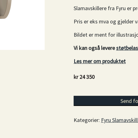
Slamavskillere fra Fyru er 
Pris er eks mva og gjelder va
Bildet er ment for illustrasj
Vi kan også levere
støtbelas
Les mer om produktet
kr
24 350
Slamavskiller 2 m3, liggend
Send fo
Kategorier:
Fyru Slamavskil