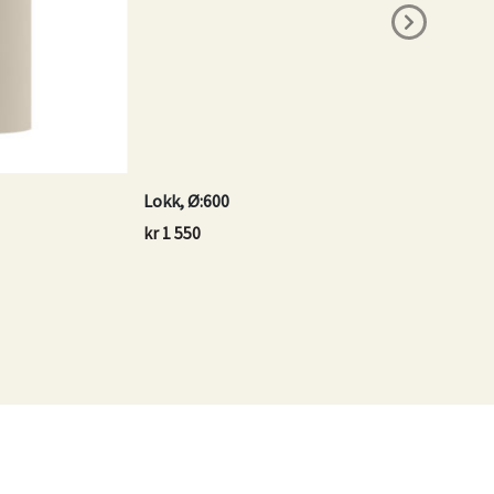
Lokk, Ø:600
kr
1 550