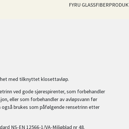
FYRU GLASSFIBERPRODUK
het med tilknyttet klosettavløp.
etrinn ved gode sjørespirenter, som forbehandler
asjon, eller som forbehandler av avløpsvann før
an også brukes som påfølgende rensetrinn etter
tandard NS-EN 12566-1/VA-Miljøblad nr 48.