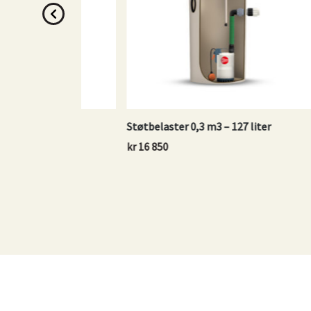
Støtbelaster 0,3 m3 – 127 liter
Infiltr
kr
16 850
kr
14 3