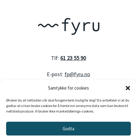
Tlf:
61 23 55 90
E-post:
fp@fyru.no
Samtykke for cookies
Ønsker du at nettsiden vår skal fungere best mulig for deg? Da anbefaler vi at du
Org. nummer: 983 530 176
godtar at vi kan bruke cookies for å hente inn anonyme data som kan brukes til
nettstedsanalyse. Vi bruker ikke markedsførings-cookies.
Godta
2026 Fyru AS. Laga av
Haus