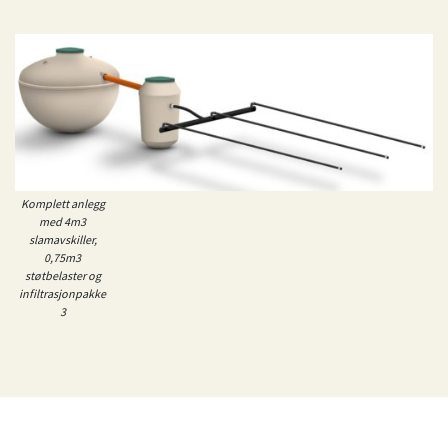
Komplett anlegg
med 4m3
slamavskiller,
0,75m3
støtbelaster og
infiltrasjonpakke
3